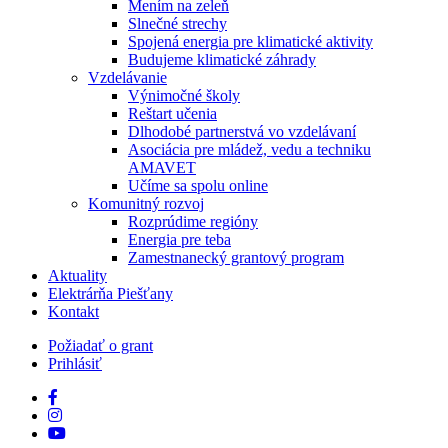
Mením na zeleň
Slnečné strechy
Spojená energia pre klimatické aktivity
Budujeme klimatické záhrady
Vzdelávanie
Výnimočné školy
Reštart učenia
Dlhodobé partnerstvá vo vzdelávaní
Asociácia pre mládež, vedu a techniku
AMAVET
Učíme sa spolu online
Komunitný rozvoj
Rozprúdime regióny
Energia pre teba
Zamestnanecký grantový program
Aktuality
Elektrárňa Piešťany
Kontakt
Požiadať o grant
Prihlásiť