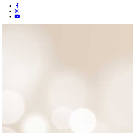
Nadácia
E.SK
-
prihlásenie